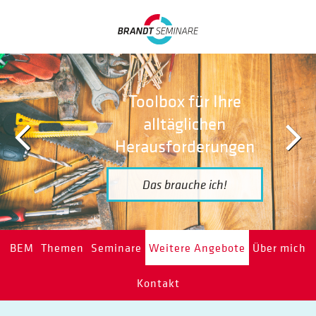
Toolbox für Ihre
alltäglichen
Herausforderungen
Das brauche ich!
BEM
Themen
Seminare
Weitere Angebote
Über mich
Kontakt